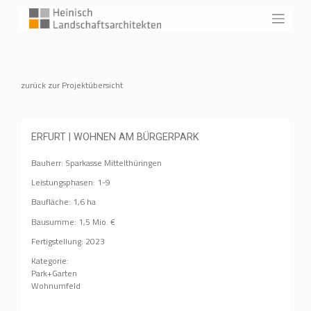
Skip
to
content
zurück zur Projektübersicht
ERFURT | WOHNEN AM BÜRGERPARK
Bauherr: Sparkasse Mittelthüringen
Leistungsphasen: 1-9
Baufläche: 1,6 ha
Bausumme: 1,5 Mio. €
Fertigstellung: 2023
Kategorie:
Park+Garten
Wohnumfeld